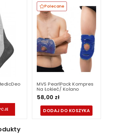
Polecane
MedicDeo
MVS PearlPack Kompres
Na Łokieć/ Kolano
58,00 zł
PCJE
DODAJ DO KOSZYKA
odukty