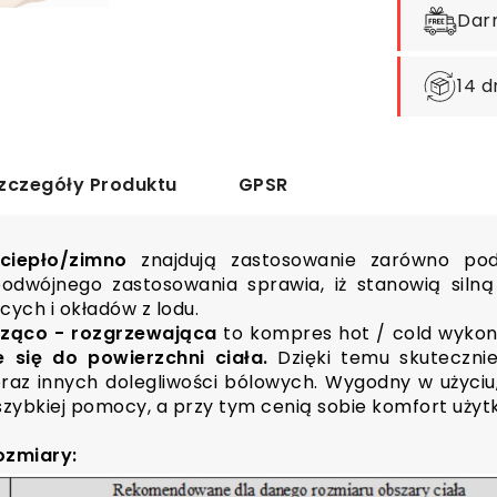
Dar
14 d
zczegóły Produktu
GPSR
ciepło/zimno
znajdują zastosowanie zarówno podc
odwójnego zastosowania sprawia, iż stanowią siln
cych i okładów z lodu.
dząco - rozgrzewająca
to kompres hot / cold wykona
 się do powierzchni ciała.
Dzięki temu skutecznie
raz innych dolegliwości bólowych. Wygodny w użyciu
szybkiej pomocy, a przy tym cenią sobie komfort uży
ozmiary: