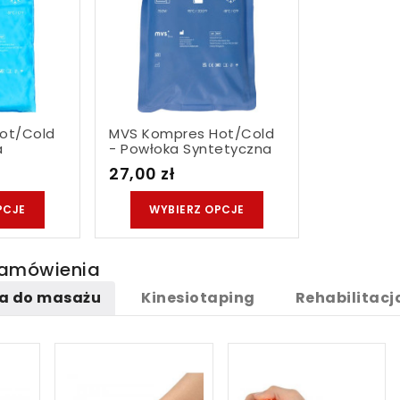
ot/cold
MVS Kompres Hot/cold
a
- Powłoka Syntetyczna
Nylonowa...
27,00 zł
PCJE
WYBIERZ OPCJE
Zamówienia
ia do masażu
Kinesiotaping
Rehabilitacja