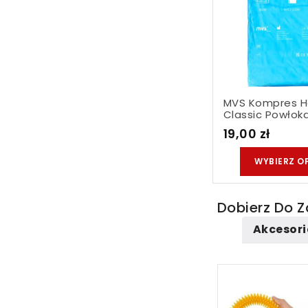
MVS Kompres H
Classic Powłok
Przeźroczysta...
19,00 zł
WYBIERZ O
Dobierz Do 
Akcesor