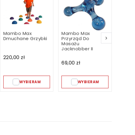
Mambo Max
Mambo Max
Mamb
Dmuchane Grzybki
Przyrząd Do
Przyr
Masażu
Masaż
Jacknobber II
Knobbe
220,00 zł
69,00 zł
69,00 
WYBIERAM
WYBIERAM