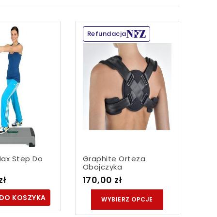
Refundacja
ax Step Do
Graphite Orteza
Maz
Obojczyka
Lux
zł
170,00 zł
30,
DO KOSZYKA
D
WYBIERZ OPCJE