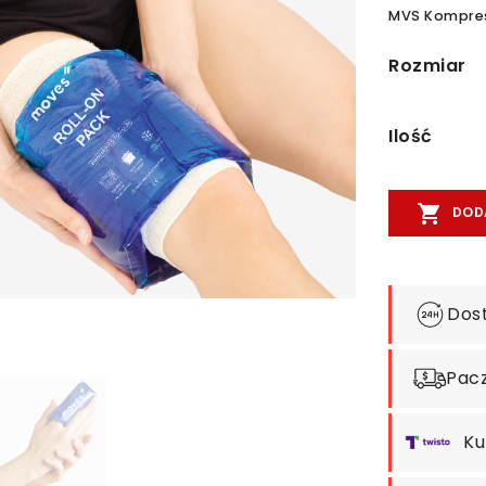
MVS Kompres
Rozmiar
Ilość

DOD
Dos
Pacz
Ku