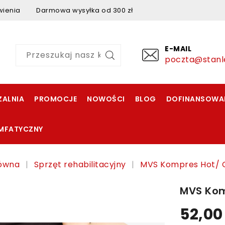
mówienia Darmowa wysyłka od 300 zł
E-MAIL
poczta@stanl
ALNIA
PROMOCJE
NOWOŚCI
BLOG
DOFINANSOWA
IMFATYCZNY
łówna
Sprzęt rehabilitacyjny
MVS Kompres Hot/ C
MVS Kom
52,00