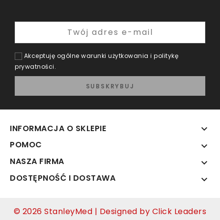
Akceptuję ogólne warunki użytkowania i politykę
prywatności.
INFORMACJA O SKLEPIE

POMOC

NASZA FIRMA

DOSTĘPNOŚĆ I DOSTAWA

© 2026 StanleyMed | Designed by Click Leaders